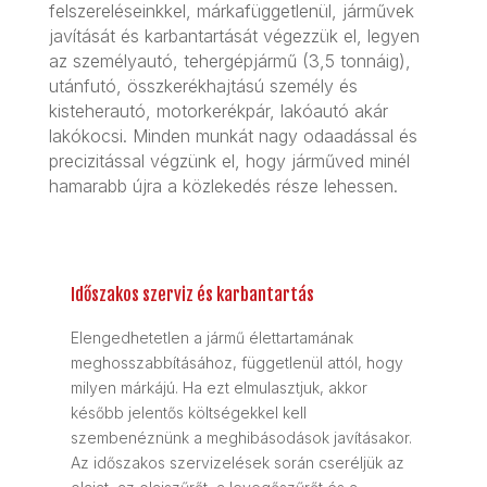
felszereléseinkkel, márkafüggetlenül, járművek
javítását és karbantartását végezzük el, legyen
az személyautó, tehergépjármű (3,5 tonnáig),
utánfutó, összkerékhajtású személy és
kisteherautó, motorkerékpár, lakóautó akár
lakókocsi. Minden munkát nagy odaadással és
precizitással végzünk el, hogy járműved minél
hamarabb újra a közlekedés része lehessen.
Időszakos szerviz és karbantartás
Elengedhetetlen a jármű élettartamának
meghosszabbításához, függetlenül attól, hogy
milyen márkájú. Ha ezt elmulasztjuk, akkor
később jelentős költségekkel kell
szembenéznünk a meghibásodások javításakor.
Az időszakos szervizelések során cseréljük az