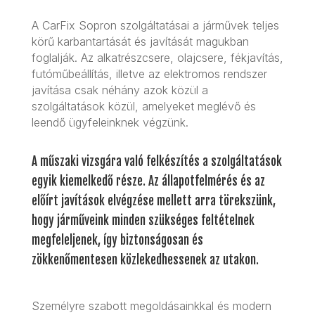
A CarFix Sopron szolgáltatásai a járművek
teljes
körű karbantartását
és javítását magukban
foglalják. Az
alkatrészcsere
, olajcsere, fékjavítás,
futóműbeállítás, illetve az elektromos rendszer
javítása csak néhány azok közül a
szolgáltatások közül, amelyeket meglévő és
leendő ügyfeleinknek végzünk.
A
műszaki vizsgára
való felkészítés a szolgáltatások
egyik kiemelkedő része. Az állapotfelmérés és az
előírt javítások elvégzése mellett arra törekszünk,
hogy járműveink minden szükséges feltételnek
megfeleljenek, így biztonságosan és
zökkenőmentesen közlekedhessenek az utakon.
Személyre szabott megoldásainkkal és modern