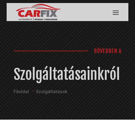
BŐVEBBEN A
Szolgáltatásainkról
K
Főoldal
Szolgáltatások