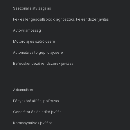
Szezonális átvizsgálás
Fék és lengéscsillapító diagnosztika, Fékrendszer javítás
Autóvillamosság
Motorolaj és szűrő csere
Automata váltó gépi olajcsere
Befecskendező rendszerek javítása
Akkumulátor
Fényszóró állítás, polírozás
Generátor és önindító javítás
Kormányművek javítása