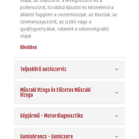
olajat, az olajszűrőt, a levegőszűrőt és a
pollenszűrőt, továbbá típustól és kilométeróra
állástól függően a vezérműszíjat, az ékszíjat, az
üzemanyagszűrőt, az izzító vagy a
gyújtógyertyákat, valamint a sebességváltó
olajat.
Bővebben
Teljeskörű autószerviz
Műszaki Vizsga és Előzetes Műszaki
Vizsga
Gépjármű - Motordiagnosztika
Gumiabroncs - Gumicsere