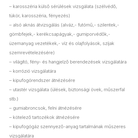
– karosszéria külső sérülések vizsgálata (szélvédő,
tükör, karosszéria, fényezés)
– alsó aknás átvizsgálás (alváz,- futómű,- szilentek,-
gömbfejek,- kerékcsapágyak,- gumiporvédők,-
üzemanyag vezetékek,- víz és olajfolyások, szíjak
szemrevételezésére)
– világító, fény- és hangjelző berendezések vizsgálatára
– korrózió vizsgálatára
– kipufogórendszer átnézésére
– utastér vizsgálata (ülések, biztonsági övek, műszerfal
stb.)
– gumiabroncsok, felni átnézésére
– kötelező tartozékok átnézésére
– kipufogógáz szennyező-anyag tartalmának műszeres
vizsgálatára