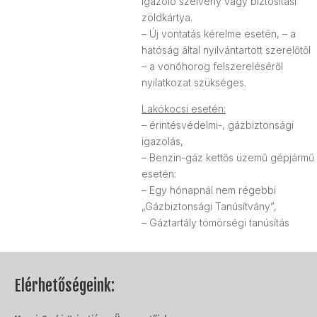
igazoló szelvény vagy biztosítási
zöldkártya.
– Új vontatás kérelme esetén, – a
hatóság által nyilvántartott szerelőtől
– a vonóhorog felszereléséről
nyilatkozat szükséges.
Lakókocsi esetén:
– érintésvédelmi-, gázbiztonsági
igazolás,
– Benzin-gáz kettős üzemű gépjármű
esetén:
– Egy hónapnál nem régebbi
„Gázbiztonsági Tanúsítvány”,
– Gáztartály tömörségi tanúsítás
Elérhetőségeink: