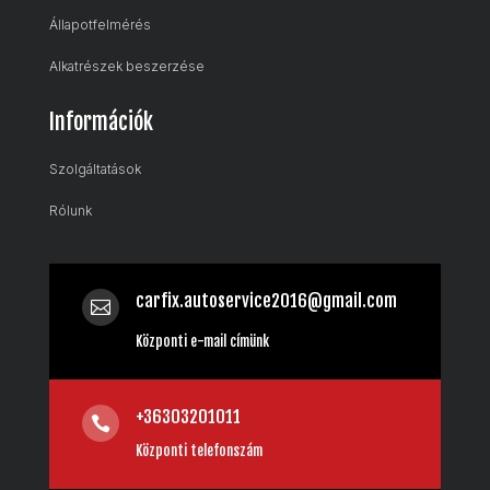
Állapotfelmérés
Alkatrészek beszerzése
Információk
Szolgáltatások
Rólunk
carfix.autoservice2016@gmail.com

Központi e-mail címünk
+36303201011

Központi telefonszám