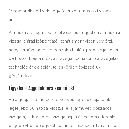
Megspórolhatod vele, egy (elbukott) műszaki vizsga
árát.
A műszaki vizsgára való felkészítés, független a műszaki
vizsga lejárati időpontjától, tehát amennyiben úgy érzi,
hogy járműve nem a megszokott futást produkálja, térjen
be hozzánk és a műszaki vizsgához hasonló átvizsgálási
technológiánk alapján, teljeskörűen átvizsgáljuk
gépjárművét.
Figyelem! Aggodalomra semmi ok!
Ha a gépjármű műszaki érvényességének lejárta előtt
legfeljebb 30 nappal visszük el a járművet időszakos
vizsgára, akkor nem a vizsga napjától, hanem a forgalmi
engedélyben bejegyzett dátumtól lesz számítva a frissen