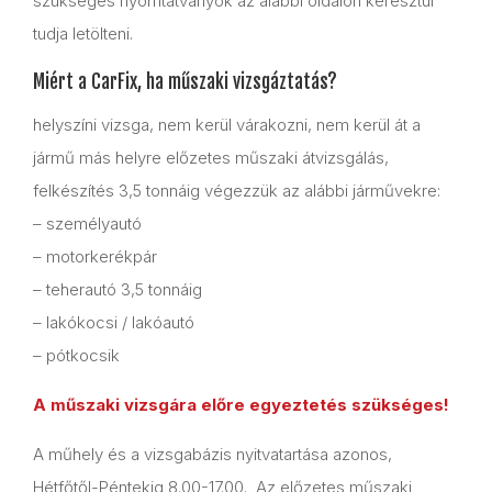
szükséges nyomtatványok az alábbi oldalon keresztül
tudja letölteni.
Miért a CarFix, ha műszaki vizsgáztatás?
helyszíni vizsga, nem kerül várakozni, nem kerül át a
jármű más helyre előzetes műszaki átvizsgálás,
felkészítés 3,5 tonnáig végezzük az alábbi járművekre:
– személyautó
– motorkerékpár
– teherautó 3,5 tonnáig
– lakókocsi / lakóautó
– pótkocsik
A műszaki vizsgára előre egyeztetés szükséges!
A műhely és a vizsgabázis nyitvatartása azonos,
Hétfőtől-Péntekig 8.00-17.00. Az előzetes műszaki