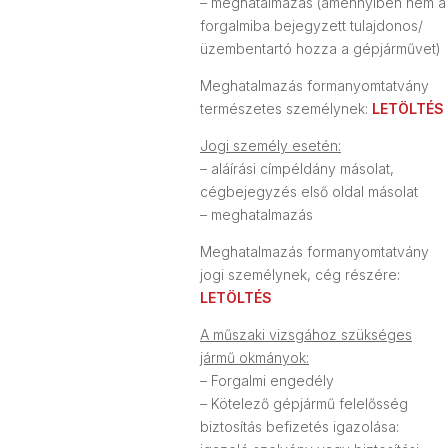
– meghatalmazás (amennyiben nem a
forgalmiba bejegyzett tulajdonos/
üzembentartó hozza a gépjárművet)
Meghatalmazás formanyomtatvány
természetes személynek:
LETÖLTÉS
Jogi személy esetén:
– aláírási címpéldány másolat,
cégbejegyzés első oldal másolat
– meghatalmazás
Meghatalmazás formanyomtatvány
jogi személynek, cég részére:
LETÖLTÉS
A műszaki vizsgához szükséges
jármű okmányok:
– Forgalmi engedély
– Kötelező gépjármű felelősség
biztosítás befizetés igazolása: