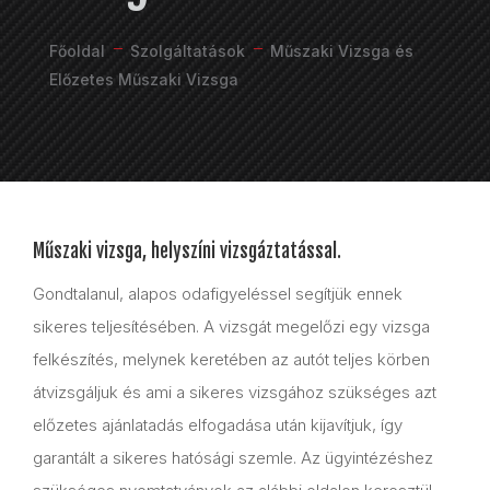
K
K
Főoldal
Szolgáltatások
Műszaki Vizsga és
Előzetes Műszaki Vizsga
Műszaki vizsga
, helyszíni vizsgáztatással.
Gondtalanul, alapos odafigyeléssel segítjük ennek
sikeres teljesítésében. A vizsgát megelőzi egy vizsga
felkészítés, melynek keretében az autót teljes körben
átvizsgáljuk és ami a sikeres vizsgához szükséges azt
előzetes ajánlatadás elfogadása után kijavítjuk, így
garantált a sikeres hatósági szemle. Az ügyintézéshez