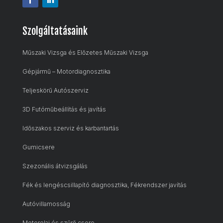
Szolgáltatásaink
Műszaki Vizsga és Előzetes Műszaki Vizsga
Gépjármű – Motordiagnosztika
Teljeskörű Autószerviz
3D Futóműbeállítás és javítás
Időszakos szerviz és karbantartás
Gumicsere
Szezonális átvizsgálás
Fék és lengéscsillapító diagnosztika, Fékrendszer javítás
Autóvillamosság
Motorolaj és szűrő csere