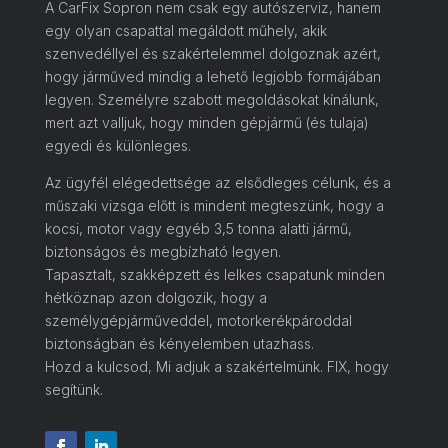
A CarFix Sopron nem csak egy autószerviz, hanem
egy olyan csapattal megáldott műhely, akik
szenvedéllyel és szakértelemmel dolgoznak azért,
hogy járműved mindig a lehető legjobb formájában
legyen. Személyre szabott megoldásokat kínálunk,
mert azt valljuk, hogy minden gépjármű (és tulaja)
egyedi és különleges.
Az ügyfél elégedettsége az elsődleges célunk, és a
műszaki vizsga előtt is mindent megteszünk, hogy a
kocsi, motor vagy egyéb 3,5 tonna alatti jármű,
biztonságos és megbízható legyen.
Tapasztalt, szakképzett és lelkes csapatunk minden
hétköznap azon dolgozik, hogy a
személygépjárműveddel, motorkerékpároddal
biztonságban és kényelemben utazhass.
Hozd a kulcsod, Mi adjuk a szakértelmünk. FIX, hogy
segítünk.