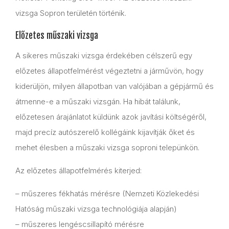
vizsga Sopron területén történik.
Előzetes műszaki vizsga
A sikeres műszaki vizsga érdekében célszerű egy
előzetes állapotfelmérést végeztetni a járművön, hogy
kiderüljön, milyen állapotban van valójában a gépjármű és
átmenne-e a műszaki vizsgán. Ha hibát találunk,
előzetesen árajánlatot küldünk azok javítási költségéről,
majd precíz autószerelő kollégáink kijavítják őket és
mehet élesben a műszaki vizsga soproni telepünkön.
Az előzetes állapotfelmérés kiterjed:
– műszeres fékhatás mérésre (Nemzeti Közlekedési
Hatóság műszaki vizsga technológiája alapján)
– műszeres lengéscsillapító mérésre