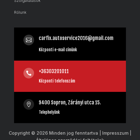
Szolgáltatások
Rólunk
carfix.autoservice2016@gmail.com

Központi e-mail címünk
+36303201011

Központi telefonszám
9400 Sopron, Zárányi utca 15.

Telephelyünk
Copyright © 2026 Minden jog fenntartva | Impresszum |