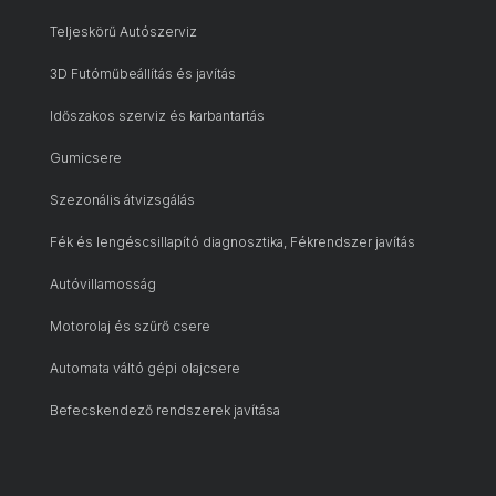
Teljeskörű Autószerviz
3D Futóműbeállítás és javítás
Időszakos szerviz és karbantartás
Gumicsere
Szezonális átvizsgálás
Fék és lengéscsillapító diagnosztika, Fékrendszer javítás
Autóvillamosság
Motorolaj és szűrő csere
Automata váltó gépi olajcsere
Befecskendező rendszerek javítása