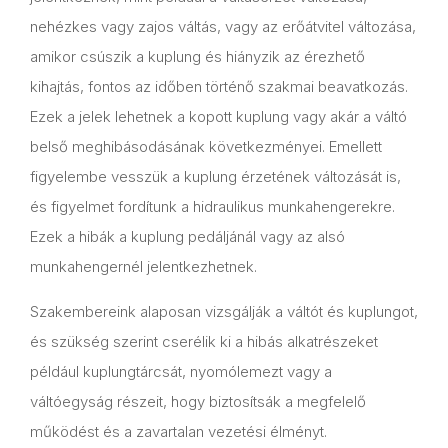
nehézkes vagy zajos váltás, vagy az erőátvitel változása,
amikor csúszik a kuplung és hiányzik az érezhető
kihajtás, fontos az időben történő szakmai beavatkozás.
Ezek a jelek lehetnek a kopott kuplung vagy akár a váltó
belső meghibásodásának következményei. Emellett
figyelembe vesszük a kuplung érzetének változását is,
és figyelmet fordítunk a hidraulikus munkahengerekre.
Ezek a hibák a kuplung pedáljánál vagy az alsó
munkahengernél jelentkezhetnek.
Szakembereink alaposan vizsgálják a váltót és kuplungot,
és szükség szerint cserélik ki a hibás alkatrészeket
például kuplungtárcsát, nyomólemezt vagy a
váltóegyság részeit, hogy biztosítsák a megfelelő
működést és a zavartalan vezetési élményt.