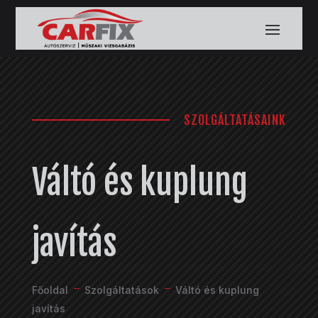
SZOLGÁLTATÁSAINK
Váltó és kuplung
javítás
K
K
Főoldal
Szolgáltatások
Váltó és kuplung
javítás