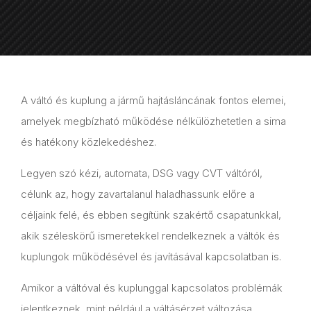
A váltó és kuplung a jármű hajtásláncának fontos elemei,
amelyek megbízható működése nélkülözhetetlen a sima
és hatékony közlekedéshez.
Legyen szó kézi, automata, DSG vagy CVT váltóról,
célunk az, hogy zavartalanul haladhassunk előre a
céljaink felé, és ebben segítünk szakértő csapatunkkal,
akik széleskörű ismeretekkel rendelkeznek a váltók és
kuplungok működésével és javításával kapcsolatban is.
Amikor a váltóval és kuplunggal kapcsolatos problémák
jelentkeznek, mint például a váltásérzet változása,